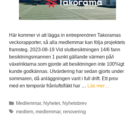
Här kommer vi att lägga in entreprenören Takoramas
veckorapporter, så alla medlemmar kan följa projektets
framsteg. 2023-08-19 Vid slutbesiktningen 14/6 fann
besiktningsmannen 1 punkt gällande värmen på/i
växelriktarna som gjorde att besiktningen inte 100%igt
kunde godkännas. Utvärdering har sedan gjorts under
sommaren, då anläggningen varit i full drift. Ett prov
med en temporär frånluftsfläkt har …
Läs mer…
Kategorier
Medlemmar
,
Nyheter
,
Nyhetsbrev
Etiketter
medlem
,
medlemmar
,
renovering