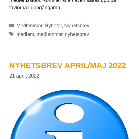
medlemssidor. Kommer snart även sättas upp på
tavlorna i uppgångarna
Kategorier
Medlemmar
,
Nyheter
,
Nyhetsbrev
Etiketter
medlem
,
medlemmar
,
nyhetsbrev
NYHETSBREV APRIL/MAJ 2022
21 april, 2022