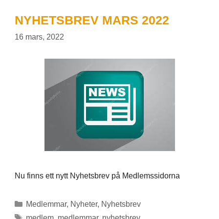
NYHETSBREV MARS 2022
16 mars, 2022
Nu finns ett nytt Nyhetsbrev på Medlemssidorna
Kategorier
Medlemmar
,
Nyheter
,
Nyhetsbrev
Etiketter
medlem
,
medlemmar
,
nyhetsbrev