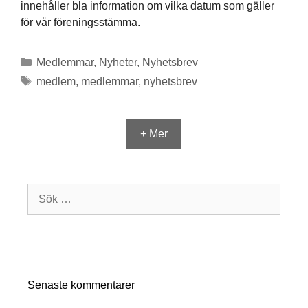
innehåller bla information om vilka datum som gäller
för vår föreningsstämma.
Kategorier
Medlemmar
,
Nyheter
,
Nyhetsbrev
Etiketter
medlem
,
medlemmar
,
nyhetsbrev
+ Mer
Sök
efter:
Senaste kommentarer